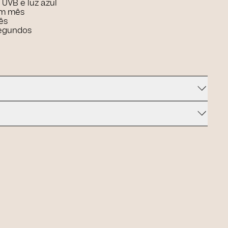
 UVB e luz azul
um mês
ês
segundos