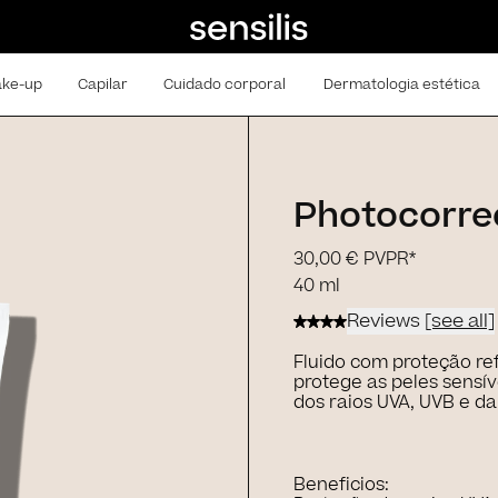
ke-up
Capilar
Cuidado corporal
Dermatologia estética
Photocorrec
30,00 €
PVPR*
40 ml
Reviews
[see all]
Fluido com proteção re
protege as peles sensí
dos raios UVA, UVB e da 
Beneficios: