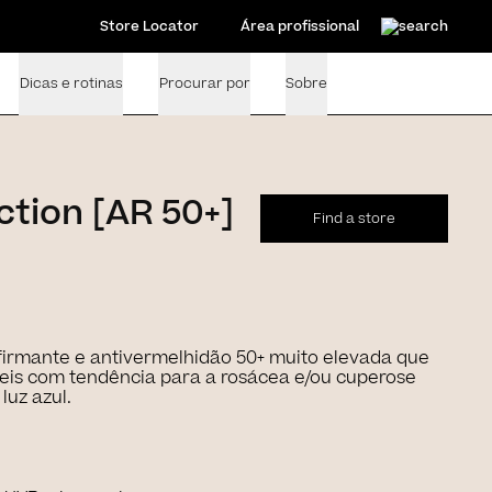
Store Locator
Área profissional
Dicas e rotinas
Procurar por
Sobre
tion [AR 50+]
Find a store
firmante e antivermelhidão 50+ muito elevada que
veis com tendência para a rosácea e/ou cuperose
luz azul.