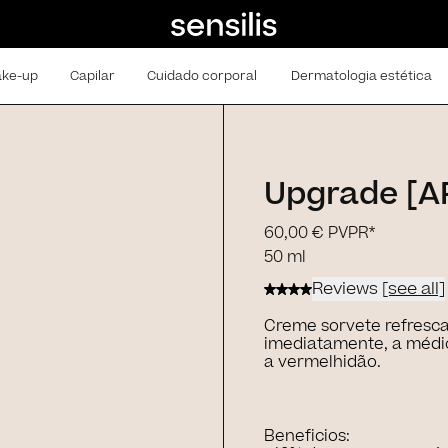
ke-up
Capilar
Cuidado corporal
Dermatologia estética
Upgrade [A
60,00 €
PVPR*
50 ml
Reviews
[see all]
Creme sorvete refrescan
imediatamente, a médio
a vermelhidão.
Beneficios: