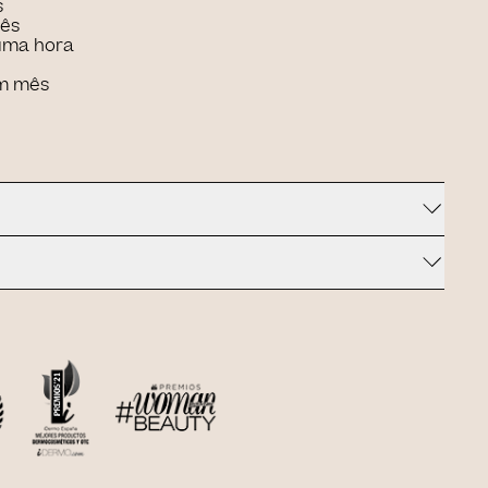
s
mês
uma hora
um mês