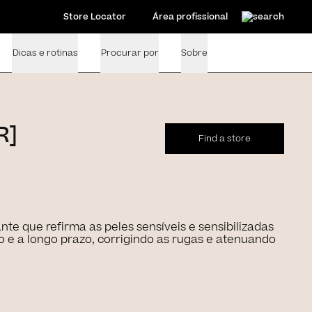
Store Locator
Área profissional
Dicas e rotinas
Procurar por
Sobre
R]
Find a store
te que refirma as peles sensíveis e sensibilizadas
 e a longo prazo, corrigindo as rugas e atenuando