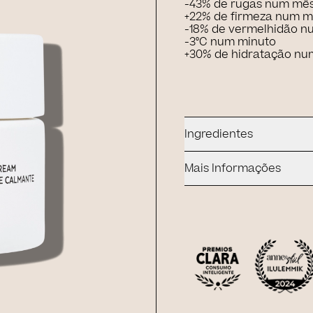
-43% de rugas num mê
+22% de firmeza num 
-18% de vermelhidão n
-3°C num minuto
+30% de hidratação n
Ingredientes
Mais Informações