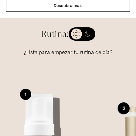
Descubra mais
Rutina:
¿Lista para empezar tu rutina de día?
Slide 1 of 4