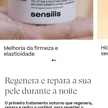
Hi
Melhoria da firmeza e
se
elasticidade
Ver produto
Regenera e repara a sua
pele durante a noite
O primeiro tratamento noturno que regenera,
repara e reduz o cortisol, para reverter o