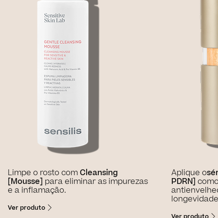
Limpe o rosto com
Cleansing
Aplique o
sé
[Mousse]
para eliminar as impurezas
PDRN]
como
e a inflamação.
antienvelhe
longevidade 
Ver produto
Ver produto