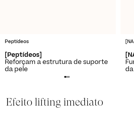
Peptídeos
[NA
[Peptídeos]
[N
Reforçam a estrutura de suporte
Fu
da pele
da
Efeito lifting imediato
Slide 1 of 2