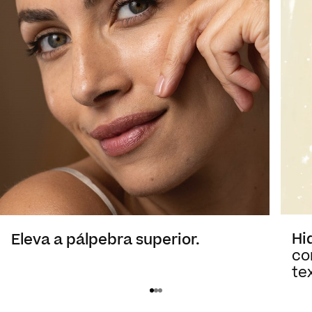
Hi
Eleva a pálpebra superior.
co
te