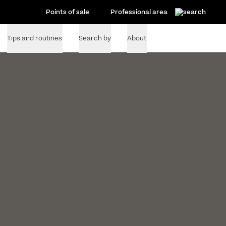
Points of sale
Professional area
Tips and routines
Search by
About