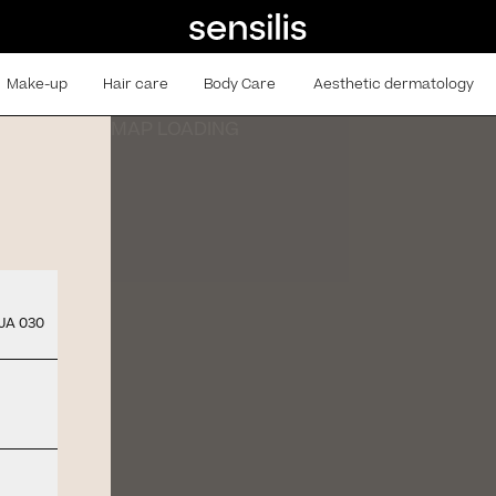
Make-up
Hair care
Body Care
Aesthetic dermatology
MAP LOADING
JA 030